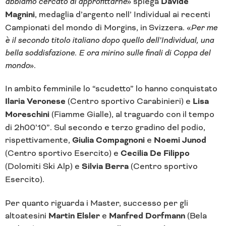
abbiamo cercato di approfittarne
» spiega
Davide
Magnini
, medaglia d’argento nell’ Individual ai recenti
Campionati del mondo di Morgins, in Svizzera. «
Per me
è il secondo titolo italiano dopo quello dell’Individual, una
bella soddisfazione. E ora mirino sulle finali di Coppa del
mondo
».
In ambito femminile lo “scudetto” lo hanno conquistato
Ilaria Veronese
(Centro sportivo Carabinieri) e
Lisa
Moreschini
(Fiamme Gialle), al traguardo con il tempo
di 2h00’10”. Sul secondo e terzo gradino del podio,
rispettivamente,
Giulia Compagnoni
e
Noemi Junod
(Centro sportivo Esercito) e
Cecilia De Filippo
(Dolomiti Ski Alp) e
Silvia Berra
(Centro sportivo
Esercito).
Per quanto riguarda i Master, successo per gli
altoatesini
Martin Elsler
e
Manfred Dorfmann
(Bela