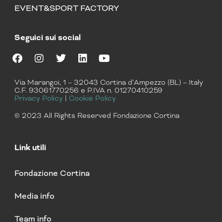
EVENT&SPORT FACTORY
Seguici sui social
F
I
T
L
Y
a
n
w
i
o
Via Marangoi, 1 – 32043 Cortina d’Ampezzo (BL) – Italy
c
s
i
n
u
C.F. 93061770256 e P.IVA n. 01270410259
e
t
t
k
t
Privacy Policy
|
Cookie Policy
b
a
t
e
u
o
g
e
d
b
© 2023 All Rights Reserved Fondazione Cortina
o
r
r
i
e
k
a
n
m
Link utili
Fondazione Cortina
Media info
Team info