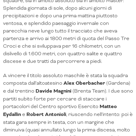
squadre, sia in ambito assoluto sia in ambito Master.
Splendida giornata di sole, dopo alcuni giorni di
precipitazioni e dopo una prima mattina piuttosto
ventosa, e splendido paesaggio invernale con
parecchia neve lungo tutto il tracciato che aveva
partenza e arrivo ai 1800 metri di quota del Passo Tre
Croci e che si sviluppava per 16 chilometri, con un
dislivello di 1.600 metri, con quattro salite e quattro
discese e due tratti da percorrere a piedi.
A vincere il titolo assoluto maschile è stata la squadra
composta dall’altoatesino
Alex Oberbacher
(Gardena)
e dal trentino
Davide Magnini
(Brenta Team). I due sono
partiti subito forte per cercare di staccare i
portacolori del Centro sportivo Esercito
Matteo
Eydallin
e
Robert Antonioli
, riuscendo nell’intento: poi è
stata gara sempre in testa, con un margine che
diminuiva (quasi annullato lungo la prima discesa, molto