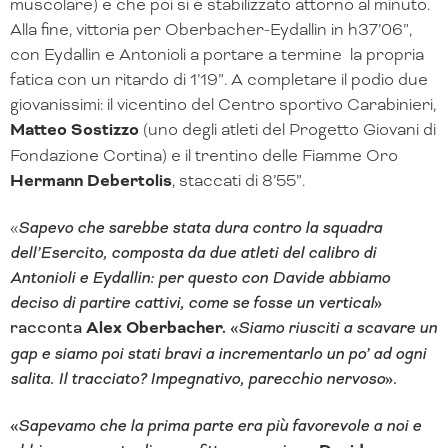
muscolare) e che poi si è stabilizzato attorno al minuto.
Alla fine, vittoria per Oberbacher-Eydallin in h37’06”,
con Eydallin e Antonioli a portare a termine la propria
fatica con un ritardo di 1’19”. A completare il podio due
giovanissimi: il vicentino del Centro sportivo Carabinieri,
Matteo Sostizzo
(uno degli atleti del Progetto Giovani di
Fondazione Cortina) e il trentino delle Fiamme Oro
Hermann Debertolis
, staccati di 8’55”.
«
Sapevo che sarebbe stata dura contro la squadra
dell’Esercito, composta da due atleti del calibro di
Antonioli e Eydallin: per questo con Davide abbiamo
deciso di partire cattivi, come se fosse un vertical
»
racconta
Alex Oberbacher.
«
Siamo riusciti a scavare un
gap e siamo poi stati bravi a incrementarlo un po’ ad ogni
salita. Il tracciato? Impegnativo, parecchio nervoso
».
«
Sapevamo che la prima parte era più favorevole a noi e