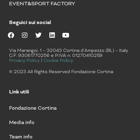
EVENT&SPORT FACTORY
Seguici sui social
F
I
T
L
Y
a
n
w
i
o
Via Marangoi, 1 – 32043 Cortina d’Ampezzo (BL) – Italy
c
s
i
n
u
C.F. 93061770256 e P.IVA n. 01270410259
e
t
t
k
t
Privacy Policy
|
Cookie Policy
b
a
t
e
u
o
g
e
d
b
© 2023 All Rights Reserved Fondazione Cortina
o
r
r
i
e
k
a
n
m
Link utili
Fondazione Cortina
Media info
Team info