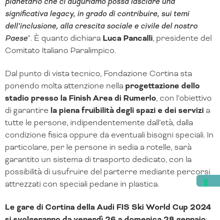
planetario che ci auguriamo possa lasciare una
significativa legacy, in grado di contribuire, sui temi
dell’inclusione, alla crescita sociale e civile del nostro
Paese
”. È quanto dichiara
Luca Pancalli
, presidente del
Comitato Italiano Paralimpico.
Dal punto di vista tecnico, Fondazione Cortina sta
ponendo molta attenzione nella
progettazione dello
stadio presso la Finish Area di Rumerlo
, con l’obiettivo
di garantire
la piena fruibilità degli spazi e dei servizi
a
tutte le persone, indipendentemente dall’età, dalla
condizione fisica oppure da eventuali bisogni speciali. In
particolare, per le persone in sedia a rotelle, sarà
garantito un sistema di trasporto dedicato, con la
possibilità di usufruire del parterre mediante percorsi
attrezzati con speciali pedane in plastica.
Le gare di Cortina della Audi FIS Ski World Cup 2024
si svolgeranno da venerdì 26 a domenica 28 gennaio
: