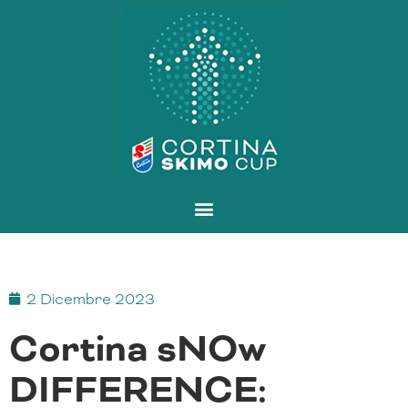
Vai
al
contenuto
2 Dicembre 2023
Cortina sNOw
DIFFERENCE: