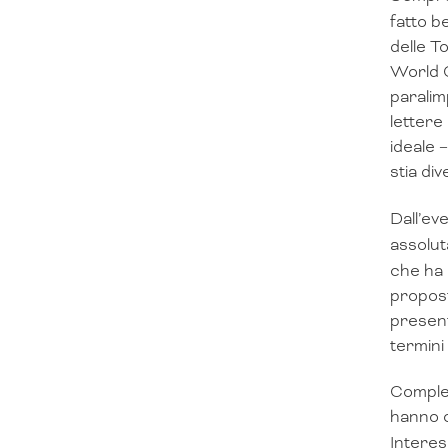
fatto be
delle T
World C
paralim
lettere
ideale 
stia di
Dall’ev
assolut
che ha 
propost
presenti
termini 
Comples
hanno 
Interes