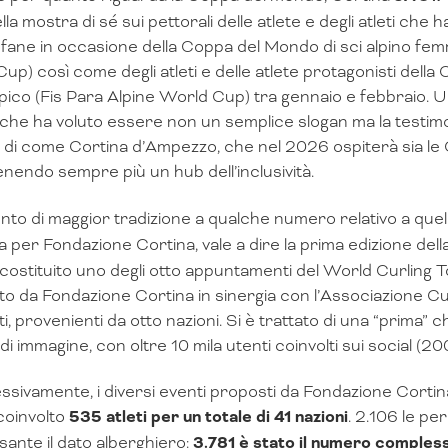
lla mostra di sé sui pettorali delle atlete e degli atleti che
ofane in occasione della Coppa del Mondo di sci alpino femm
up) così come degli atleti e delle atlete protagonisti della
pico (Fis Para Alpine World Cup) tra gennaio e febbraio. Un
 che ha voluto essere non un semplice slogan ma la testim
– di come Cortina d’Ampezzo, che nel 2026 ospiterà sia le Ol
venendo sempre più un hub dell’inclusività.
ento di maggior tradizione a qualche numero relativo a quel
a per Fondazione Cortina, vale a dire la prima edizione dell
costituito uno degli otto appuntamenti del World Curling
o da Fondazione Cortina in sinergia con l’Associazione Cur
, provenienti da otto nazioni. Si è trattato di una “prima” c
di immagine, con oltre 10 mila utenti coinvolti sui social (20
sivamente, i diversi eventi proposti da Fondazione Corti
coinvolto
535 atleti per un totale di 41 nazioni
. 2.106 le pe
sante il dato alberghiero:
3.781 è stato il numero compless