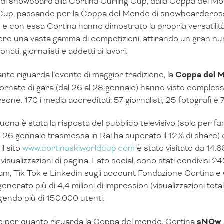
i snowboard alla Cortina Curling Cup, dalla Coppa del Mond
up, passando per la Coppa del Mondo di snowboardcross 
 e con essa Cortina hanno dimostrato la propria versatilità
ere una vasta gamma di competizioni, attirando un gran num
nati, giornalisti e addetti ai lavori.
nto riguarda l’evento di maggior tradizione, la
Coppa del Mo
giornate di gara (dal 26 al 28 gennaio) hanno visto comples
sone. 170 i media accreditati: 57 giornalisti, 25 fotografi e 
uona è stata la risposta del pubblico televisivo (solo per fa
 26 gennaio trasmessa in Rai ha superato il 12% di share) 
 il sito
www.cortinaskiworldcup.com
è stato visitato da 14
visualizzazioni di pagina. Lato social, sono stati condivisi
am, Tik Tok e Linkedin sugli account Fondazione Cortina 
nerato più di 4,4 milioni di impression (visualizzazioni total
gendo più di 150.000 utenti.
 per quanto riguarda la Coppa del mondo, Cortina
sNOw