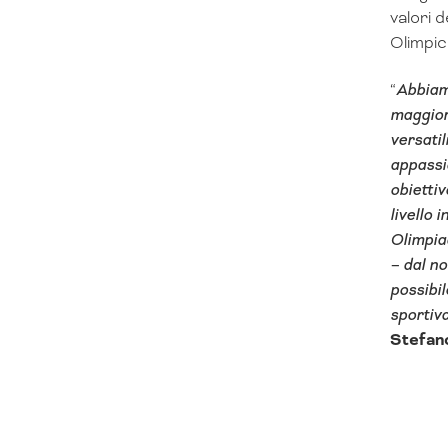
valori 
Olimpici
“
Abbiamo
maggior
versati
appassio
obiettiv
livello 
Olimpia
– dal no
possibil
sportiva
Stefano