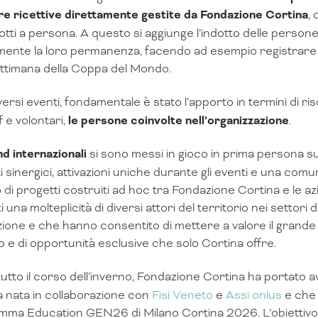
re ricettive direttamente gestite da Fondazione Cortina
,
notti a persona. A questo si aggiunge l’indotto delle pers
mente la loro permanenza, facendo ad esempio registrare 
ettimana della Coppa del Mondo.
iversi eventi, fondamentale è stato l’apporto in termini di 
f e volontari,
le persone coinvolte nell’organizzazione
.
d internazionali
si sono messi in gioco in prima persona sul
i sinergici, attivazioni uniche durante gli eventi e una comu
o di progetti costruiti ad hoc tra Fondazione Cortina e le 
i una molteplicità di diversi attori del territorio nei settori de
zione e che hanno consentito di mettere a valore il grande 
co e di opportunità esclusive che solo Cortina offre.
utto il corso dell’inverno, Fondazione Cortina ha portato ava
iva nata in collaborazione con
Fisi Veneto
e
Assi onlus
e che 
ma Education GEN26 di Milano Cortina 2026. L’obiettivo è 