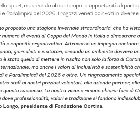
dello sport, mostrando al contempo le opportunità di parteci
 e Paralimpici del 2026. I ragazzi veneti coinvolti in diverse a
 proposto una stagione invernale straordinaria, che ha visto
 numero di eventi di Coppa del Mondo in Italia e dimostrare a
lità e capacità organizzativa. Attraverso un impegno costante,
nati, giornalisti e visitatori, creando un ambiente davvero uni
o è stato quello di mettere in risalto non solo la forza di Corti
internazionale, ma anche i valori di inclusività e sostenibilità 
di e Paralimpiadi del 2026 e oltre. Un ringraziamento speciale
stro staff ai nostri preziosi volontari, alle aziende partner, all
e questo successo. La nostra visione rimane chiara: fare di C
 dove professionalità, valori e tradizione si fondono indissolu
 Longo, presidente di Fondazione Cortina.