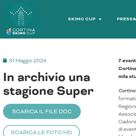
Vai
al
contenuto
SKIMO CUP
PRESS
31 Maggio 2024
7 event
Cortina
In archivio una
mila st
stagione Super
Cortina
formato
Regione
SCARICA IL FILE DOC
Associa
Cadore 
di even
SCARICA LE FOTO HD