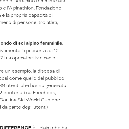
o di sci alpino femminile alla
e l’Alpinathlon, Fondazione
 e la propria capacità di
ero di persone, tra atleti,
ndo di sci alpino femminile
,
sivamente la presenza di 12
77 tra operatori tv e radio.
re un esempio, la discesa di
così come quello del pubblico
.689 utenti che hanno generato
 242 contenuti su Facebook,
e Cortina Ski World Cup che
i da parte degli utenti)
 DIFFERENCE
è il claim che ha