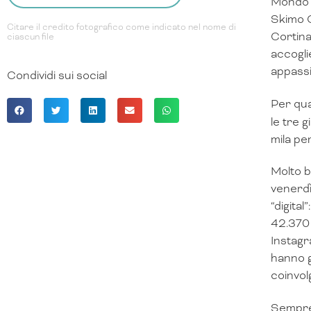
Mondo d
Skimo C
Citare il credito fotografico come indicato nel nome di
Cortina
ciascun file
accogli
appassio
Condividi sui social
Per qua
le tre 
mila per
Molto b
venerdì
“digital”:
42.370 
Instagr
hanno ge
coinvol
Sempre