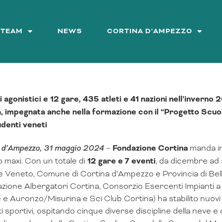
&TEAM
NEWS
CORTINA D’AMPEZZO
i agonistici e 12 gare, 435 atleti e 41 nazioni nell’inver
, impegnata anche nella formazione con il “Progetto Scuol
udenti veneti
 d’Ampezzo, 31 maggio 2024
–
Fondazione Cortina
manda in
 maxi. Con un totale di
12 gare e 7 eventi
, da dicembre ad a
 Veneto, Comune di Cortina d’Ampezzo e Provincia di Bel
zione Albergatori Cortina, Consorzio Esercenti Impianti a 
e Auronzo/Misurina e Sci Club Cortina) ha stabilito nuovi
ti sportivi, ospitando cinque diverse discipline della neve e