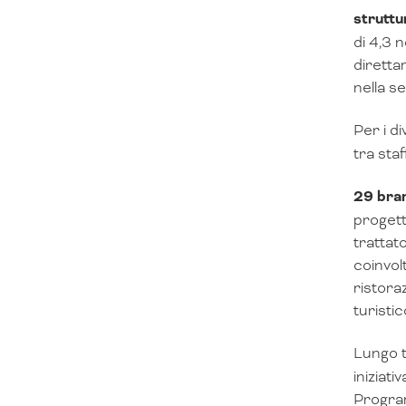
struttu
di 4,3 
diretta
nella s
Per i d
tra staf
29 bran
progett
trattat
coinvolt
ristora
turisti
Lungo t
iniziat
Program