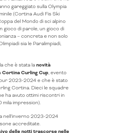
 hanno gareggiato sulla Olympia
inile (Cortina Audi Fis Ski
 Coppa del Mondo di sci alpino
 gioco di parole, un gioco di
onianza – concreta e non solo
impiadi sia le Paralimpiadi,
la che è stata la
novità
a
Cortina Curling Cup
, evento
 Tour 2023-2024 e che è stato
ling Cortina. Dieci le squadre
he ha avuto ottimi riscontri in
0 mila impression).
na nell’inverno 2023-2024
rsone accreditate.
ivo delle notti trascorse nelle