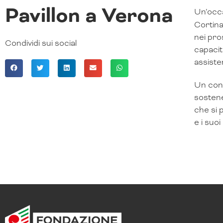
Pavillon a Verona
Un’occa
Cortina
nei pro
Condividi sui social
capacit
assiste
Un conn
sostene
che si 
e i suoi