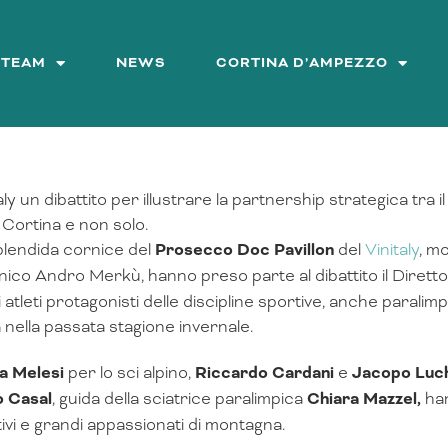
&TEAM
NEWS
CORTINA D’AMPEZZO
taly un dibattito per illustrare la partnership strategica tr
 Cortina e non solo.
plendida cornice del
Prosecco Doc Pavillon
del
Vinitaly
, m
nico Andro Merkù, hanno preso parte al dibattito il Diret
i atleti protagonisti delle discipline sportive, anche paralim
 nella passata stagione invernale.
a Melesi
per lo sci alpino,
Riccardo Cardani
e
Jacopo Luc
o Casal
, guida della sciatrice paralimpica
Chiara Mazzel,
han
tivi e grandi appassionati di montagna.