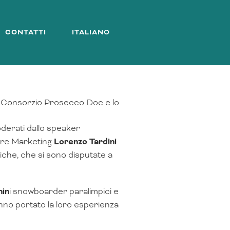
CONTATTI
ITALIANO
a il Consorzio Prosecco Doc e lo
oderati dallo speaker
tore Marketing
Lorenzo Tardini
piche, che si sono disputate a
hin
i snowboarder paralimpici e
no portato la loro esperienza