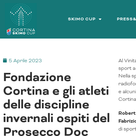
Vai
al
contenuto
SKIMO CUP
PRESS
5 Aprile 2023
Al Vini
sport a
Fondazione
Nella s
radiofo
Cortina e gli atleti
e alcun
delle discipline
Cortina
invernali ospiti del
Robert
Fabrizi
Prosecco Doc
di spor