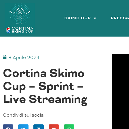
Vai
al
contenuto
SKIMO CUP
PRESS
8 Aprile 2024
Cortina Skimo
Cup – Sprint –
Live Streaming
Condividi sui social