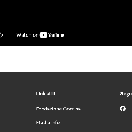
Link utili
Segui
Fondazione Cortina
F
a
Media info
c
e