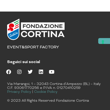
EVENT&SPORT FACTORY
Seguici sui social
F
I
T
L
Y
a
n
w
i
o
Via Marangoi, 1 – 32043 Cortina d’Ampezzo (BL) – Italy
c
s
i
n
u
C.F. 93061770256 e P.IVA n. 01270410259
e
t
t
k
t
Privacy Policy
|
Cookie Policy
b
a
t
e
u
o
g
e
d
b
© 2023 All Rights Reserved Fondazione Cortina
o
r
r
i
e